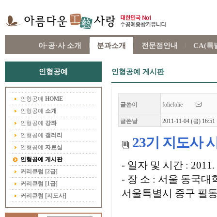
아·공·사 소개
분과소개
전문점안내
CA(
인형공예
인형공예 게시판
인형공예
HOME
글쓴이
foliefolie
인형공예
소개
글쓴날
2011-11-04 (금) 16:51
인형공예
강좌
인형공예
갤러리
23기 지도사 
인형공예
자료실
인형공예
게시판
- 일자 및 시간 : 2011. 1
커리큐럼 [2급]
- 장 소 : 서울 동국
커리큐럼 [1급]
서울특별시 중구 필동 
커리큐럼 [지도사]