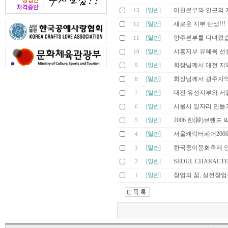
[일반]
이천본부와 인근의 
13
[일반]
새로운 지부 탄생!!!
12
[일반]
양주본부를 다녀왔습
11
[일반]
시흥지부 류혜옥 선
10
[일반]
회장님께서 대전 지
9
[일반]
회장님께서 광주지역
8
[일반]
대전 유성지부와 서울
7
[일반]
서울시 일자리 만들기
6
[일반]
2006 한(韓)브랜드
5
[일반]
서울캐릭터페어2006 (Seou
4
[일반]
한국종이문화축제 
3
[일반]
SEOUL CHARACTER
2
[일반]
창업의 꿈, 실전창
1