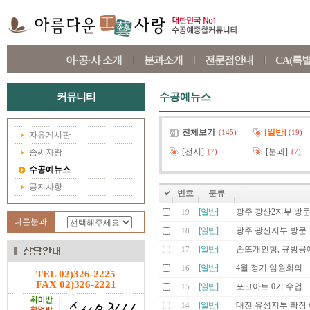
아·공·사 소개
분과소개
전문점안내
CA(특
커뮤니티
수공예뉴스
전체보기
[일반]
(145)
(19)
자유게시판
[전시]
[분과]
솜씨자랑
(7)
(7)
수공예뉴스
공지사항
번호
분류
[일반]
광주 광산2지부 방문
19
다른분과
[일반]
광주 광산지부 방문
18
[일반]
손뜨개인형, 규방공
17
[일반]
4월 정기 임원회의
16
TEL 02)326-2225
FAX 02)326-2221
[일반]
포크아트 0기 수업
15
[일반]
대전 유성지부 확장
14