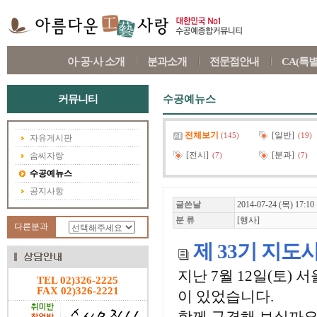
아·공·사 소개
분과소개
전문점안내
CA(특
커뮤니티
수공예뉴스
전체보기
[일반]
(145)
(19)
자유게시판
[전시]
[분과]
솜씨자랑
(7)
(7)
수공예뉴스
공지사항
글쓴날
2014-07-24 (목) 17:10
분 류
[행사]
다른분과
제 33기 지도
지난 7월 12일(토)
TEL 02)326-2225
FAX 02)326-2221
이 있었습니다.