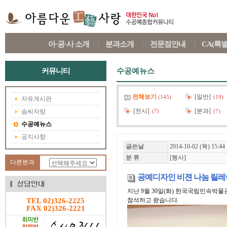
아·공·사 소개
분과소개
전문점안내
CA(특
커뮤니티
수공예뉴스
전체보기
[일반]
(145)
(19)
자유게시판
[전시]
[분과]
솜씨자랑
(7)
(7)
수공예뉴스
공지사항
글쓴날
2014-10-02 (목) 15:44
분 류
[행사]
다른분과
공예디자인 비젼 나눔 릴레
지난 9월 30일(화) 한국국립민속박
TEL 02)326-2225
참석하고 왔습니다.
FAX 02)326-2221