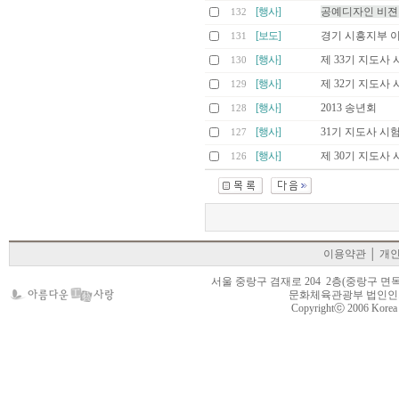
[행사]
공예디자인 비젼
132
[보도]
경기 시흥지부 
131
[행사]
제 33기 지도사 
130
[행사]
제 32기 지도사 
129
[행사]
2013 송년회
128
[행사]
31기 지도사 시
127
[행사]
제 30기 지도사 
126
이용약관
│
개
서울 중랑구 겸재로 204 2층(중랑구 면목동 105-22
문화체육관광부 법인인가 제
Copyrightⓒ 2006 Korea Cr