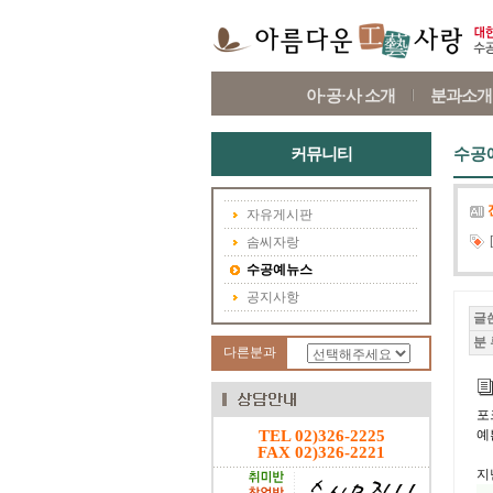
아·공·사 소개
분과소개
커뮤니티
수공
자유게시판
솜씨자랑
수공예뉴스
공지사항
글
분 
다른분과
포
TEL 02)326-2225
예
FAX 02)326-2221
지