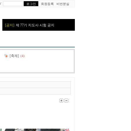
W
회원등록
비번분실
[축제]
(4)