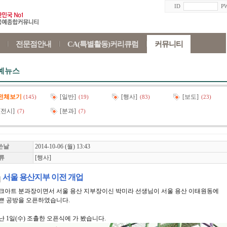
ID
P
전문점안내
CA(특별활동)커리큐럼
커뮤니티
예뉴스
전체보기
[일반]
[행사]
[보도]
(145)
(19)
(83)
(23)
[전시]
[분과]
(7)
(7)
쓴날
2014-10-06 (월) 13:43
류
[행사]
서울 용산지부 이전 개업
크아트 분과장이면서 서울 용산 지부장이신 박미라 선생님이 서울 용산 이태원동에
쁜 공방을 오픈하였습니다.
난 1일(수) 조촐한 오픈식에 가 봤습니다.