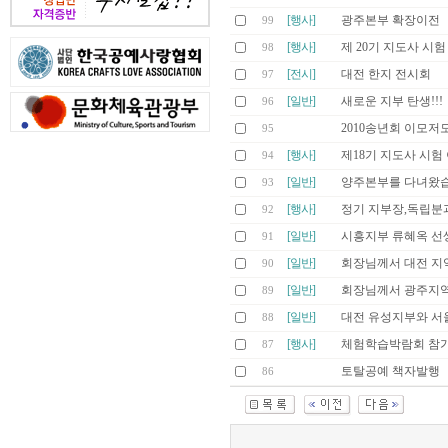
[행사]
광주본부 확장이전
99
[행사]
제 20기 지도사 시
98
[전시]
대전 한지 전시회
97
[일반]
새로운 지부 탄생!!!
96
2010송년회 이모저
95
[행사]
제18기 지도사 시험
94
[일반]
양주본부를 다녀왔습
93
[행사]
정기 지부장,독립분
92
[일반]
시흥지부 류혜옥 선
91
[일반]
회장님께서 대전 지
90
[일반]
회장님께서 광주지역
89
[일반]
대전 유성지부와 서울
88
[행사]
체험학습박람회 참
87
토탈공예 책자발행
86