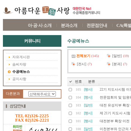
아·공·사 소개
분과소개
전문점안내
CA(특
커뮤니티
수공예뉴스
전체보기
[일반]
(145)
(19)
자유게시판
[전시]
[분과]
솜씨자랑
(7)
(7)
수공예뉴스
공지사항
번호
분류
[행사]
22기 지도사시험 
105
다른분과
[행사]
전문점회의 및 임원워
104
[일반]
대전 유성지부 확장
103
[행사]
제 21기 지도사 시
102
TEL 02)326-2225
FAX 02)326-2221
[행사]
대전본부 확장 이전
101
[일반]
이천본부와 인근의 
100