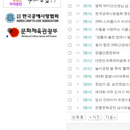
[분과]
평택 박미선선생님 샵 
19
[행사]
한국공예사랑협회 현
18
[행사]
2006 스와롭스키 비
17
[행사]
서울을 사랑하는 서울
16
[행사]
"생활속 불편 없애니 
15
[행사]
꽃의 향연 2006고양
14
[행사]
영월단종문화제
13
[전시]
대한민국축제박람회 4월
12
[보도]
놀이공원 봄 축제 '활짝
11
[축제]
제8회 함평나비대축제
10
[일반]
창업의 꿈, 실전창업
9
[행사]
제18회 여주 도자기 
8
[행사]
앞선 인테리어 트렌드를 만나는
7
[행사]
전통문화공연 남사당
6