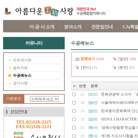
아·공·사 소개
분과소개
전문점안내
CA(특
커뮤니티
수공예뉴스
전체보기
[일반]
(145)
(19)
자유게시판
[전시]
[분과]
솜씨자랑
(7)
(7)
수공예뉴스
공지사항
번호
분류
[보도]
문화관광부 소식지 「
25
다른분과
[일반]
서울캐릭터페어2006 (Seoul 
24
[일반]
한국종이문화축제 안산
23
[일반]
SEOUL CHARACTER F
22
TEL 02)326-2225
FAX 02)326-2221
[행사]
'공예사랑협회'첫삽을 
21
[행사]
제1회 지도사시험을 
20