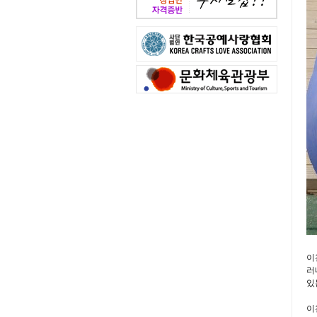
이
러
있
이