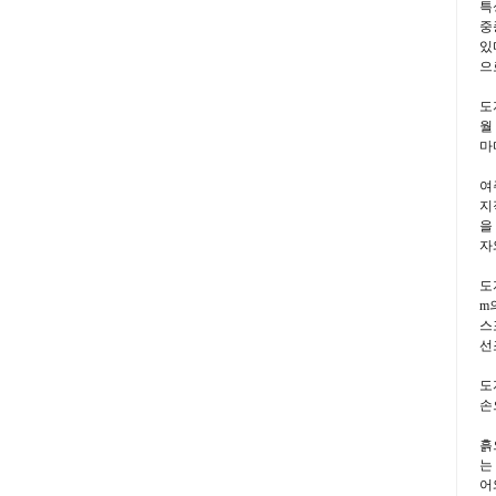
특
중
있
으
도
월
마
여
지
을
자
도
m
스
선
도
손
흙
는
어