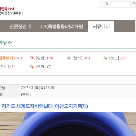
ID
P
전문점안내
CA(특별활동)커리큐럼
커뮤니티
예뉴스
전체보기
[일반]
[행사]
[보도]
(145)
(19)
(83)
(23)
[전시]
[분과]
(7)
(7)
쓴날
2007-05-10 (목) 18:56
류
[축제]
경기도 세계도자비엔날레 (이천도자기축제)