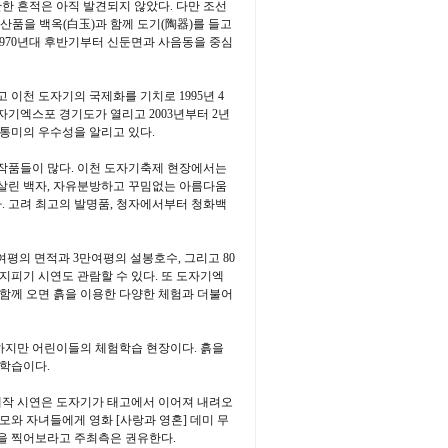
한 흔적은 아직 발견되지 않았다. 다만 조선
산품을 백옥(白玉)과 함께 도기(陶器)를 들고
1970년대 후반기부터 신둔면과 사음동을 중심
이천 도자기의 국제화를 기치로 1995년 4
기엑스포 경기도가 열리고 2003년부터 2년
통미의 우수성을 알리고 있다.
 작품들이 많다. 이천 도자기축제 현장에서는
 살린 백자, 자유분방하고 꾸밈없는 아름다움
. 고려 최고의 발명품, 청자에서부터 청화백
여평의 면적과 3만여평의 설봉호수, 그리고 80
지피기 시연도 관람할 수 있다. 또 도자기엑
 함께 오면 흙을 이용한 다양한 체험과 더불어
지만 어린이들의 체험학습 현장이다. 흙을
험학습이다.
제작 시연은 도자기가 태고에서 이어져 내려오
모와 자녀들에게 영화 [사랑과 영혼] 데미 무
을 찍어보라고 주최측은 권유한다.