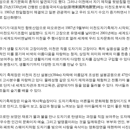
성으로 토기문화의 흔적이 발견되기도 했다. 그러나 이천에서 자기 제작을 뒷받침할 만
종 25년(1530년)에 간행된 신증동국여지승람(新增東國輿地勝覽)에는 이천도호부의 특
다. 1965년 한일협정이 체결되고 일본 관광객이 늘고 우리 도자기 수요가 증가하면서 
로 집산화됐다.
자기가 대표적인 향토산업으로 떠오르면서 1987년 9월부터 이천도자기축제가 시작되고 
 이천도자기조합이 설립됐다. 도자기 고장으로 유명세를 날리면서 2001년에는 세계도자
다 세계도자비엔날레가 이천을 주 행사장으로 열려 세계에 우리 도자문화의 역사와 전
주가 생활 도자기의 고장이라면, 이천은 작품 도자기의 고장이다. 특히 실용성을 갖춘
적인 미를 풍기며 비색의 아름다움을 자랑하는 청자, 상징적 의미와 여백의 미를 한층
 보여주는 분청 그리고 생활자기에 이르기까지 다양한 도자를 감상하고 구입할 수 있다
와 분청사기, 생활자기까지 다양한 도자기를 만날 수 있다.
자기 축제장은 이천의 진산 설봉산(394m) 자락에 아름답게 조성된 설봉공원으로 47만
의 고사분수를 자랑하고 있다. 물레성형 같은 도자기 제작과정을 체험하고 전통가마 불
포 단지 내 세계도자관과 토야교육관, 곰방대가마 등을 덤을 둘러볼 수 있다. 자녀들과
조들의 슬기를 배울 수 있다.
자기축제장은 미술과 역사학습장이다. 도자기축제는 어른들의 문화체험 현장이기도 하
으로 만지고, 만들어 보고, 질감과 형상을 느껴보는 일은 아이들에게 더 없이 좋은 체
으로만 보였던 재료가 물과 불을 만나 도자기로 탄생되는 과정을 직접 보여주는 도자
 우수한 인간의 문화이자 예술, 그리고 발명품이라는 것을 일깨워준다. 부부와 연인, 부
와 페트릭 스웨이지처럼 도자기를 빚으며 사랑을 속삭이는 영화장면을 재현하며 사진