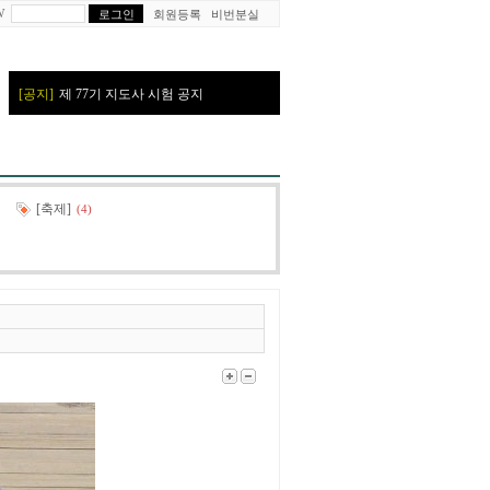
W
회원등록
비번분실
[축제]
(4)