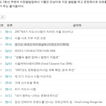
도 3호선 주변의 이천쌀밥집에서 기름진 진상미로 지은 쌀밥을 먹고 온천욕으로 피로
가 주는 즐거움이다.
번호
분류
글제목
[행사]
2007'제4기 지도사시험이 치러진 서울 진선여고
65
[행사]
서울 서초 지부 이전 오픈
64
[축제]
경기도 세계도자비엔날레 (이천도자기축제)
63
[일반]
SEOUL CHARACTER FAIR 2006
62
[행사]
"생활속 불편 없애니 발명이 저절로"
61
[일반]
서울캐릭터페어2006 (Seoul Character Fair 2006)
60
[보도]
“2007년도 문화동반자사업 계획 확정, 본격 추진”
59
[행사]
제 21기 지도사 시험 이모저모
58
[축제]
구례 산수유꽃 축제
57
[행사]
43기 지도사 시험
56
[보도]
“내가 원하는 나라는 문화대국이요”
55
[행사]
앞선 인테리어 트렌드를 만나는 국제교역의 장 - Seoul Living Design fair..
54