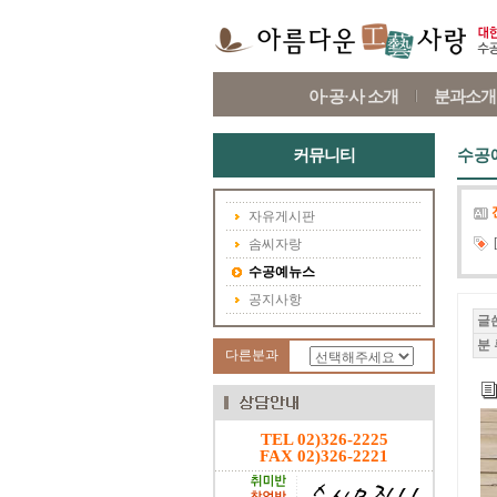
아·공·사 소개
분과소개
커뮤니티
수공
자유게시판
솜씨자랑
수공예뉴스
공지사항
글
분 
다른분과
TEL 02)326-2225
FAX 02)326-2221