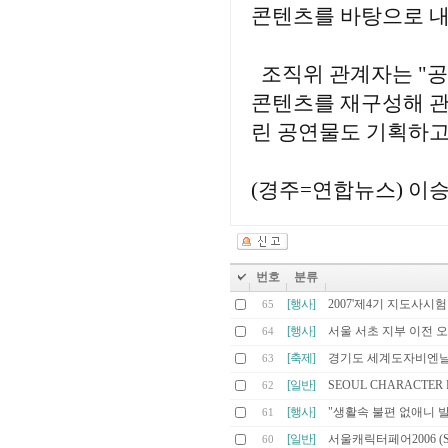
콘텐츠를 바탕으로 내
조직위 관계자는 "공
콘텐츠를 재구성해 관
린 공연물도 기획하고
(경주=연합뉴스) 이
번호
분류
[행사]
2007'제4기 지도사시
65
[행사]
서울 서초 지부 이전 
64
[축제]
경기도 세계도자비엔날
63
[일반]
SEOUL CHARACTER F
62
[행사]
"생활속 불편 없애니 
61
[일반]
서울캐릭터페어2006 (Seoul 
60