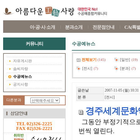
아·공·사 소개
분과소개
전문점안내
CA(특
커뮤니티
수공예뉴스
전체보기
[일반]
(145)
(19)
자유게시판
[전시]
[분과]
솜씨자랑
(7)
(7)
수공예뉴스
공지사항
글쓴날
2007-11-05 (월) 10:31
분 류
[전시]
다른분과
경주세계문화엑
그동안 부정기적으로
TEL 02)326-2225
FAX 02)326-2221
번씩 열린다.