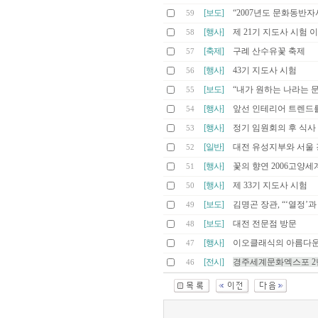
[보도]
“2007년도 문화동반자
59
[행사]
제 21기 지도사 시험 
58
[축제]
구례 산수유꽃 축제
57
[행사]
43기 지도사 시험
56
[보도]
“내가 원하는 나라는 
55
[행사]
앞선 인테리어 트렌드를 만나는
54
[행사]
정기 임원회의 후 식사
53
[일반]
대전 유성지부와 서울 강
52
[행사]
꽃의 향연 2006고양
51
[행사]
제 33기 지도사 시험
50
[보도]
김명곤 장관, “‘열정’
49
[보도]
대전 전문점 방문
48
[행사]
이오클래식의 아름다운 
47
[전시]
경주세계문화엑스포 2
46