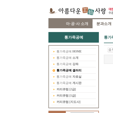
아·공·사 소개
분과소개
통가죽공예
통가
통가죽공예
HOME
통가죽공예
소개
통가죽공예
강좌
통가죽공예
갤러리
통가죽공예
자료실
통가죽공예
게시판
커리큐럼 [2급]
커리큐럼 [1급]
커리큐럼 [지도사]