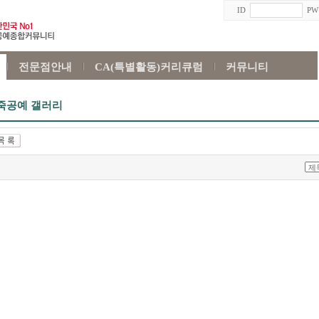
ID
P
전문점안내
CA(특별활동)커리큐럼
커뮤니티
죽공예 갤러리