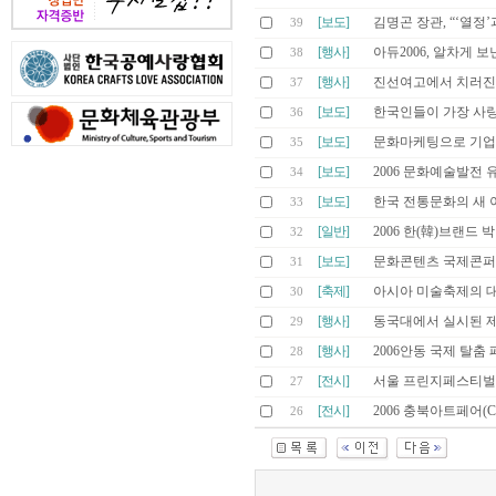
[보도]
김명곤 장관, “‘열정
39
[행사]
아듀2006, 알차게 보낸
38
[행사]
진선여고에서 치러진
37
[보도]
한국인들이 가장 사랑
36
[보도]
문화마케팅으로 기업
35
[보도]
2006 문화예술발전 
34
[보도]
한국 전통문화의 새 이름
33
[일반]
2006 한(韓)브랜드 
32
[보도]
문화콘텐츠 국제콘퍼런스
31
[축제]
아시아 미술축제의 대
30
[행사]
동국대에서 실시된 
29
[행사]
2006안동 국제 탈춤
28
[전시]
서울 프린지페스티벌 2
27
[전시]
2006 충북아트페어(CA
26