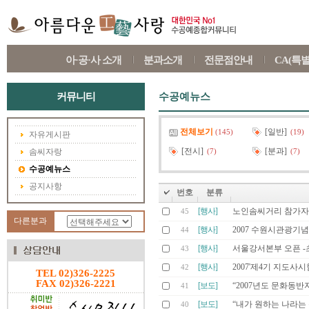
아·공·사 소개
분과소개
전문점안내
CA(특
커뮤니티
수공예뉴스
전체보기
[일반]
(145)
(19)
자유게시판
[전시]
[분과]
솜씨자랑
(7)
(7)
수공예뉴스
공지사항
번호
분류
[행사]
노인솜씨거리 참가자
45
다른분과
[행사]
2007 수원시관광기
44
[행사]
서울강서본부 오픈 -
43
[행사]
2007'제4기 지도사
42
TEL 02)326-2225
FAX 02)326-2221
[보도]
“2007년도 문화동반
41
[보도]
“내가 원하는 나라는
40