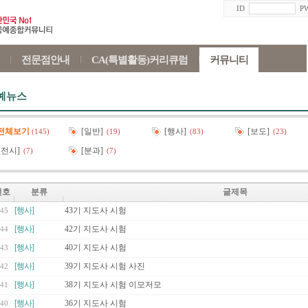
ID
P
전문점안내
CA(특별활동)커리큐럼
커뮤니티
예뉴스
전체보기
[일반]
[행사]
[보도]
(145)
(19)
(83)
(23)
[전시]
[분과]
(7)
(7)
번호
분류
글제목
[행사]
43기 지도사 시험
45
[행사]
42기 지도사 시험
44
[행사]
40기 지도사 시험
43
[행사]
39기 지도사 시험 사진
42
[행사]
38기 지도사 시험 이모저모
41
[행사]
36기 지도사 시험
40