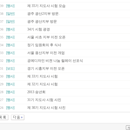
[행사]
제 35기 지도사 시험 모습
39
[일반]
광주 광산2지부 방문.
38
[일반]
광주 광산지부 방문
37
[행사]
34기 시험 광경
36
[행사]
서울 서초 지부 이전 오픈
35
[행사]
정기 임원회의 후 식사
34
[행사]
서울 용산지부 이전 개업
33
[행사]
공예디자인 비젼 나눔 릴레이 선포식
32
[보도]
경기 시흥지부 이전 오픈
31
[행사]
제 33기 지도사 시험
30
[행사]
제 32기 지도사 시험
29
[행사]
2013 송년회
28
[행사]
31기 지도사 시험 사진
27
[행사]
제 30기 지도사 시험 사진
26