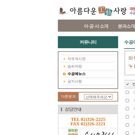
아·공·사 소개
분과소개
커뮤니티
수공
자유게시판
솜씨자랑
수공예뉴스
공지사항
1
다른분과
1
1
1
TEL 02)326-2225
FAX 02)326-2221
1
1