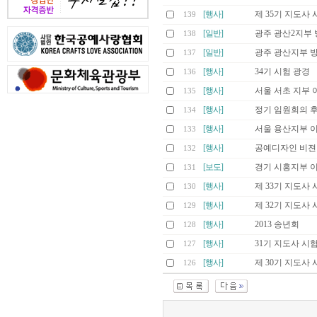
[행사]
제 35기 지도사 
139
[일반]
광주 광산2지부 
138
[일반]
광주 광산지부 
137
[행사]
34기 시험 광경
136
[행사]
서울 서초 지부 
135
[행사]
정기 임원회의 후
134
[행사]
서울 용산지부 
133
[행사]
공예디자인 비젼
132
[보도]
경기 시흥지부 
131
[행사]
제 33기 지도사 
130
[행사]
제 32기 지도사 
129
[행사]
2013 송년회
128
[행사]
31기 지도사 시
127
[행사]
제 30기 지도사 
126