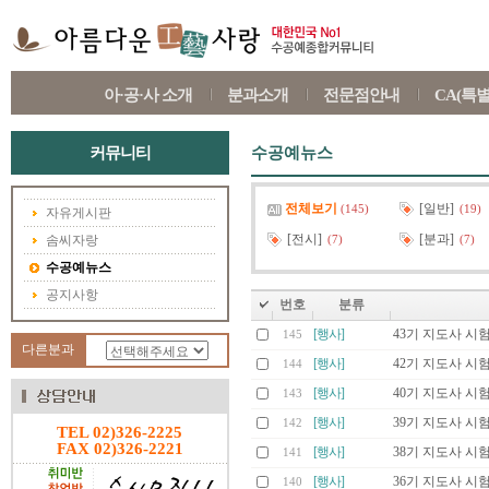
아·공·사 소개
분과소개
전문점안내
CA(특
커뮤니티
수공예뉴스
전체보기
[일반]
(145)
(19)
자유게시판
[전시]
[분과]
솜씨자랑
(7)
(7)
수공예뉴스
공지사항
번호
분류
[행사]
43기 지도사 시
145
다른분과
[행사]
42기 지도사 시
144
[행사]
40기 지도사 시
143
[행사]
39기 지도사 시
142
TEL 02)326-2225
FAX 02)326-2221
[행사]
38기 지도사 시
141
[행사]
36기 지도사 시
140