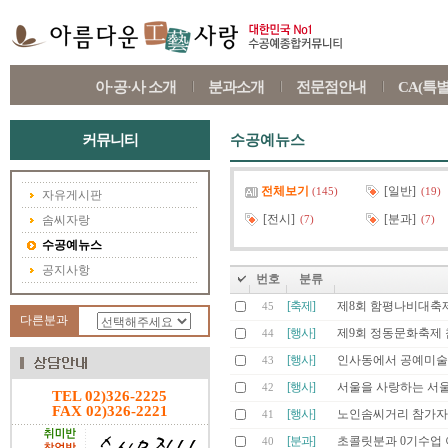
아·공·사 소개
분과소개
전문점안내
CA(특
커뮤니티
수공예뉴스
전체보기
[일반]
(145)
(19)
자유게시판
[전시]
[분과]
솜씨자랑
(7)
(7)
수공예뉴스
공지사항
번호
분류
[축제]
제8회 함평나비대축
45
다른분과
[행사]
제9회 정동문화축제 
44
[행사]
인사동에서 공예미술품
43
[행사]
서울을 사랑하는 서울
42
TEL 02)326-2225
FAX 02)326-2221
[행사]
노인솜씨거리 참가자
41
[분과]
초콜릿분과 0기수업
40