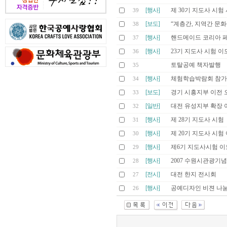
[행사]
제 30기 지도사 시험
39
[보도]
“계층간, 지역간 문
38
[행사]
핸드메이드 코리아 페
37
[행사]
23기 지도사 시험 
36
토탈공예 책자발행
35
[행사]
체험학습박람회 참
34
[보도]
경기 시흥지부 이전 
33
[일반]
대전 유성지부 확장 
32
[행사]
제 28기 지도사 시험
31
[행사]
제 20기 지도사 시험
30
[행사]
제6기 지도사시험 
29
[행사]
2007 수원시관광기
28
[전시]
대전 한지 전시회
27
[행사]
공예디자인 비젼 나
26