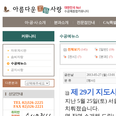
아·공·사 소개
분과소개
전문점안내
CA(특
커뮤니티
수공예뉴스
전체보기
[일반]
(145)
(19)
자유게시판
[전시]
[분과]
솜씨자랑
(7)
(7)
수공예뉴스
공지사항
글쓴날
2013-05-27 (월) 13:01
분 류
[행사]
다른분과
제 29기 지도
지난 5월 25일(토)
TEL 02)326-2225
FAX 02)326-2221
치뤄졌습니다.