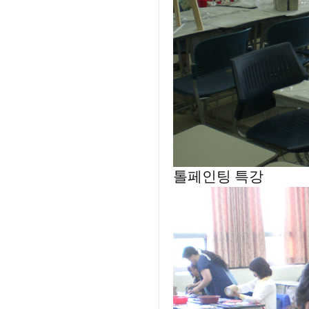
톨페인팅 특강