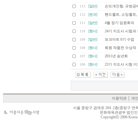
[일반]
손뜨개인형, 규방공
113
[분과]
핸드퀼트, 소잉퀼트,
112
[일반]
4월 정기 임원회의
111
[행사]
24기 지도사 시험과
110
[일반]
포크아트 0기 수업
109
[행사]
회원 작품전 수상작
108
[행사]
2011년 송년회
107
[행사]
23기 지도사 시험 
106
이용약관
│
개
서울 중랑구 겸재로 204 2층(중랑구 면목동 105-22
문화체육관광부 법인인가 제
Copyrightⓒ 2006 Korea Cr