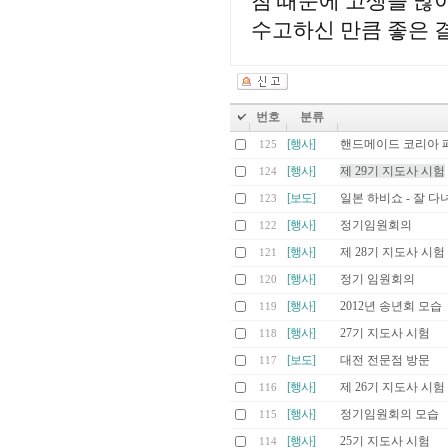
침 때문에 고생들 많
수고하신 만큼 좋은 
번호
분류
[행사]
핸드메이드 코리아 페
125
[행사]
제 29기 지도사 시험
124
[보도]
일본 하비쇼 - 잘 다
123
[행사]
정기임원회의
122
[행사]
제 28기 지도사 시험
121
[행사]
정기 임원회의
120
[행사]
2012년 송년회 모습
119
[행사]
27기 지도사 시험
118
[보도]
대전 전문점 방문
117
[행사]
제 26기 지도사 시험
116
[행사]
정기임원회의 모습
115
[행사]
25기 지도사 시험
114