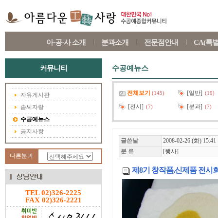
아·공·사 소개
분과소개
전문점안내
CA(특
커뮤니티
수공예뉴스
전체보기
[일반]
(145)
(19)
자유게시판
[전시]
[분과]
솜씨자랑
(7)
(7)
수공예뉴스
공지사항
글쓴날
2008-02-26 (화) 15:41
분 류
[행사]
다른분과
제8기 창작품,신제품 전시
TEL 02)326-2225
FAX 02)326-2221