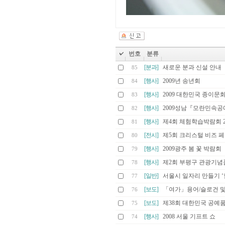
번호
분류
[분과]
새로운 분과 신설 안내
85
[행사]
2009년 송년회
84
[행사]
2009 대한민국 종이
83
[행사]
2009성남『모란민속
82
[행사]
제4회 체험학습박람회 
81
[전시]
제5회 크리스털 비즈 페어
80
[행사]
2009광주 봄 꽃 박람회
79
[행사]
제2회 부평구 관광기념
78
[일반]
서울시 일자리 만들기 ‘
77
[보도]
「여가」용어/슬로건 
76
[보도]
제38회 대한민국 공예
75
[행사]
2008 서울 기프트 쇼
74