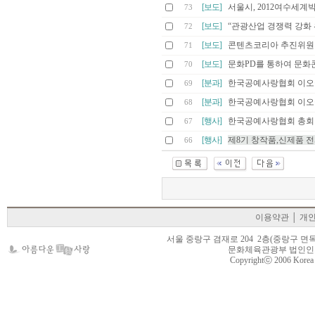
[보도]
서울시, 2012여수세계
73
[보도]
“관광산업 경쟁력 강화
72
[보도]
콘텐츠코리아 추진위원
71
[보도]
문화PD를 통하여 문화
70
[분과]
한국공예사랑협회 이오
69
[분과]
한국공예사랑협회 이오
68
[행사]
한국공예사랑협회 총회
67
[행사]
제8기 창작품,신제품 
66
이용약관
│
개
서울 중랑구 겸재로 204 2층(중랑구 면목동 105-22
문화체육관광부 법인인가 제
Copyrightⓒ 2006 Korea Cr