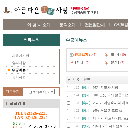
아·공·사 소개
분과소개
전문점안내
CA(특
커뮤니티
수공예뉴스
전체보기
[일반]
(145)
(19)
자유게시판
[전시]
[분과]
솜씨자랑
(7)
(7)
수공예뉴스
공지사항
번호
분류
[행사]
40기 지도사 시험
125
다른분과
[행사]
2006안동 국제 탈춤 
124
[축제]
아시아 미술축제의 대표
123
[행사]
2008 서울 기프트 쇼
122
TEL 02)326-2225
FAX 02)326-2221
[행사]
제 35기 지도사 시험 모
121
[행사]
제8기 지도사시험 이모
120