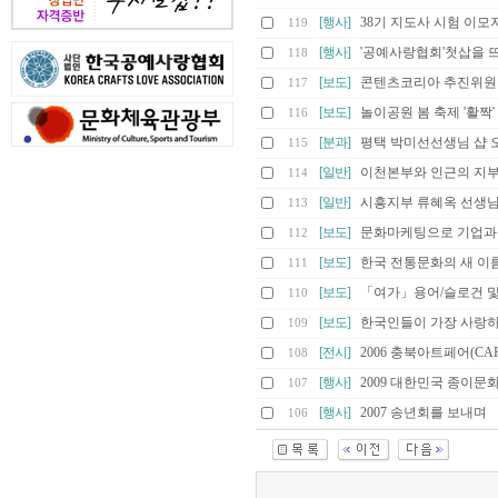
[행사]
38기 지도사 시험 이모
119
[행사]
'공예사랑협회'첫삽을 
118
[보도]
콘텐츠코리아 추진위원
117
[보도]
놀이공원 봄 축제 '활짝'
116
[분과]
평택 박미선선생님 샵 
115
[일반]
이천본부와 인근의 지부
114
[일반]
시흥지부 류혜옥 선생
113
[보도]
문화마케팅으로 기업과
112
[보도]
한국 전통문화의 새 이름, 
111
[보도]
「여가」용어/슬로건 
110
[보도]
한국인들이 가장 사랑하
109
[전시]
2006 충북아트페어(CAF 
108
[행사]
2009 대한민국 종이
107
[행사]
2007 송년회를 보내며
106