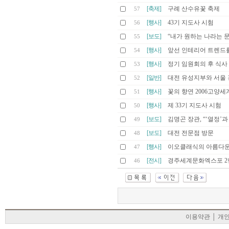
[축제]
구례 산수유꽃 축제
57
[행사]
43기 지도사 시험
56
[보도]
“내가 원하는 나라는 
55
[행사]
앞선 인테리어 트렌드를 만나는
54
[행사]
정기 임원회의 후 식사
53
[일반]
대전 유성지부와 서울 강
52
[행사]
꽃의 향연 2006고양
51
[행사]
제 33기 지도사 시험
50
[보도]
김명곤 장관, “‘열정’
49
[보도]
대전 전문점 방문
48
[행사]
이오클래식의 아름다운 
47
[전시]
경주세계문화엑스포 2
46
이용약관
│
개