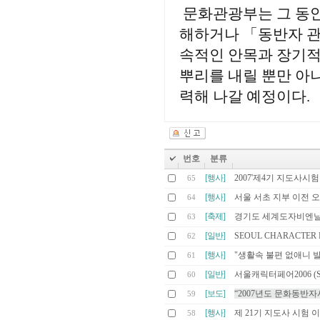
문화관광부는 그 동안
해하거나 「동반자 관
속적인 안목과 장기적
뿌리를 내릴 뿐만 아니
력해 나갈 예정이다.
번호
분류
[행사]
2007'제4기 지도사시
65
[행사]
서울 서초 지부 이전 
64
[축제]
경기도 세계도자비엔날
63
[일반]
SEOUL CHARACTER F
62
[행사]
"생활속 불편 없애니 
61
[일반]
서울캐릭터페어2006 (Seoul 
60
[보도]
“2007년도 문화동반자
59
[행사]
제 21기 지도사 시험 
58