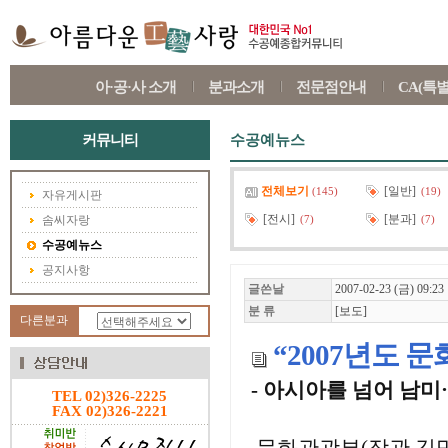
아·공·사 소개
분과소개
전문점안내
CA(특
커뮤니티
수공예뉴스
전체보기
[일반]
(145)
(19)
자유게시판
[전시]
[분과]
솜씨자랑
(7)
(7)
수공예뉴스
공지사항
글쓴날
2007-02-23 (금) 09:23
분 류
[보도]
다른분과
“2007년도 
- 아시아를 넘어 남미
TEL 02)326-2225
FAX 02)326-2221