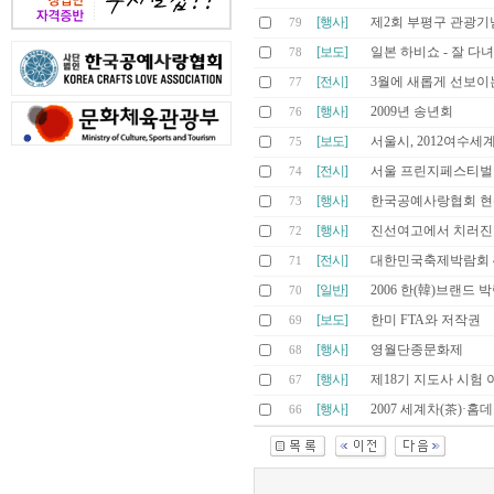
[행사]
제2회 부평구 관광기
79
[보도]
일본 하비쇼 - 잘 다
78
[전시]
3월에 새롭게 선보이
77
[행사]
2009년 송년회
76
[보도]
서울시, 2012여수
75
[전시]
서울 프린지페스티벌 2
74
[행사]
한국공예사랑협회 
73
[행사]
진선여고에서 치러진
72
[전시]
대한민국축제박람회 4
71
[일반]
2006 한(韓)브랜드 
70
[보도]
한미 FTA와 저작권
69
[행사]
영월단종문화제
68
[행사]
제18기 지도사 시험
67
[행사]
2007 세계차(茶)·
66