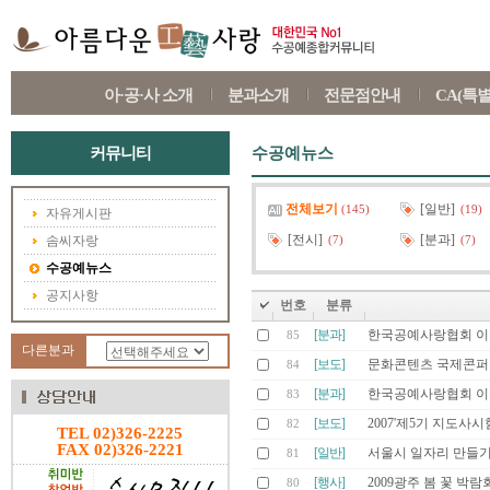
아·공·사 소개
분과소개
전문점안내
CA(특
커뮤니티
수공예뉴스
전체보기
[일반]
(145)
(19)
자유게시판
[전시]
[분과]
솜씨자랑
(7)
(7)
수공예뉴스
공지사항
번호
분류
[분과]
한국공예사랑협회 이
85
다른분과
[보도]
문화콘텐츠 국제콘퍼런스
84
[분과]
한국공예사랑협회 이
83
[보도]
2007'제5기 지도사시
82
TEL 02)326-2225
FAX 02)326-2221
[일반]
서울시 일자리 만들기 
81
[행사]
2009광주 봄 꽃 박람
80