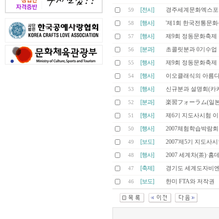
[전시]
경주세계문화엑스포 
59
[행사]
'제1회 한국전통문
58
[행사]
제9회 정동문화축제
57
[분과]
초콜릿분과 0기수업
56
[행사]
제9회 정동문화축제
55
[행사]
이오클래식의 아름다운
54
[행사]
신규분과 설명회(카
53
[분과]
楽習フォーラム(일
52
[행사]
제6기 지도사시험 
51
[행사]
2007체험학습박람
50
[보도]
2007'제5기 지도사
49
[행사]
2007 세계차(茶)
48
[축제]
경기도 세계도자비엔
47
[보도]
한미 FTA와 저작권
46