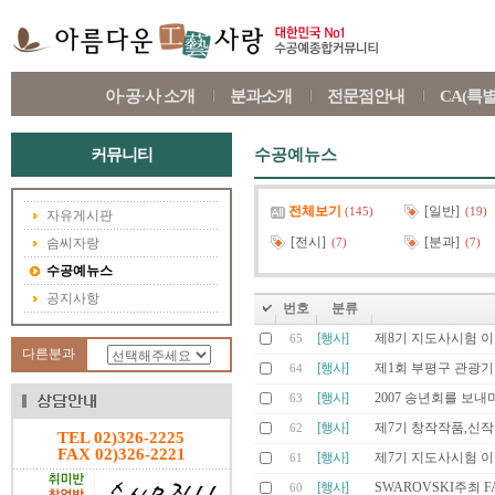
아·공·사 소개
분과소개
전문점안내
CA(특
커뮤니티
수공예뉴스
전체보기
[일반]
(145)
(19)
자유게시판
[전시]
[분과]
솜씨자랑
(7)
(7)
수공예뉴스
공지사항
번호
분류
[행사]
제8기 지도사시험 
65
다른분과
[행사]
제1회 부평구 관광기
64
[행사]
2007 송년회를 보내
63
[행사]
제7기 창작작품,신
62
TEL 02)326-2225
FAX 02)326-2221
[행사]
제7기 지도사시험 
61
[행사]
SWAROVSKI주최 F
60