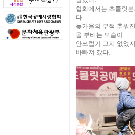
열렸다.
협회에서는 초콜릿분
다
늦가을의 부쩍 추워
을 부비는 모습이
안쓰럽기 그지 없었지
바빠져 갔다.