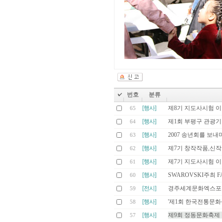
번호
분류
[행사]
제8기 지도사시험 
65
[행사]
제1회 부평구 관광기
64
[행사]
2007 송년회를 보내
63
[행사]
제7기 창작작품,신
62
[행사]
제7기 지도사시험 
61
[행사]
SWAROVSKI주최 F
60
[전시]
경주세계문화엑스포 
59
[행사]
'제1회 한국전통문
58
[행사]
제9회 정동문화축제
57