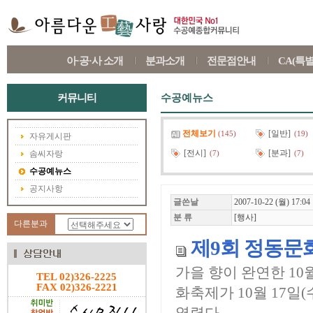
아·공·사 소개
분과소개
전문점안내
CA(특
커뮤니티
수공예뉴스
전체보기
[일반]
(145)
(19)
자유게시판
[전시]
[분과]
솜씨자랑
(7)
(7)
수공예뉴스
공지사항
글쓴날
2007-10-22 (월) 17:04
분 류
[행사]
다른분과
제9회 정동문
가을 향이 완연한 10
TEL 02)326-2225
FAX 02)326-2221
화축제가 10월 17일