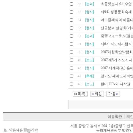
[분과]
초콜릿분과 0기수업
56
[행사]
제9회 정동문화축제
55
[행사]
이오클래식의 아름다운
54
[행사]
신규분과 설명회(카
53
[분과]
楽習フォーラム(일
52
[행사]
제6기 지도사시험 
51
[행사]
2007체험학습박람
50
[보도]
2007'제5기 지도사
49
[행사]
2007 세계차(茶)
48
[축제]
경기도 세계도자비엔
47
[보도]
한미 FTA와 저작권
46
이용약관
│
개
서울 중랑구 겸재로 204 2층(중랑구 면목동 105-22
문화체육관광부 법인인가 제