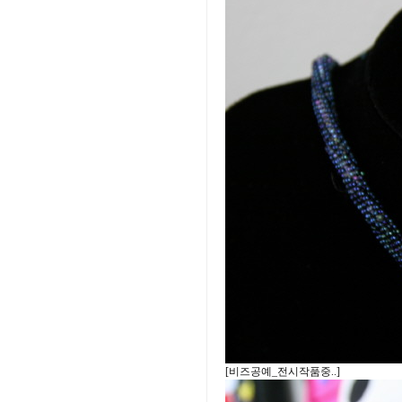
[비즈공예_전시작품중..]