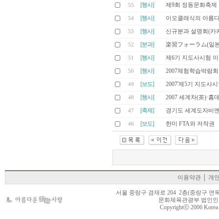
[행사]
제9회 정동문화축제
55
[행사]
이오클래식의 아름다운
54
[행사]
신규분과 설명회(카
53
[분과]
楽習フォーラム(일
52
[행사]
제6기 지도사시험 
51
[행사]
2007체험학습박람
50
[보도]
2007'제5기 지도사
49
[행사]
2007 세계차(茶)
48
[축제]
경기도 세계도자비엔
47
[보도]
한미 FTA와 저작권
46
이용약관
│
개
서울 중랑구 겸재로 204 2층(중랑구 면목동 105-22
문화체육관광부 법인인가 제
Copyrightⓒ 2006 Korea Cr