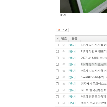
[POP]
번호
분류
[행사]
제8기 지도사시험 
65
[행사]
제1회 부평구 관광기
64
[행사]
2007 송년회를 보내
63
[행사]
제7기 창작작품,신
62
[행사]
제7기 지도사시험 
61
[행사]
SWAROVSKI주최 F
60
[전시]
경주세계문화엑스포 
59
[행사]
'제1회 한국전통문
58
[행사]
제9회 정동문화축제
57
[분과]
초콜릿분과 0기수업
56