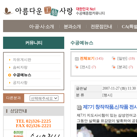
아·공·사 소개
분과소개
전문점안내
CA(특
커뮤니티
수공예뉴스
전체보기
[일반]
(145)
(19)
자유게시판
[전시]
[분과]
솜씨자랑
(7)
(7)
수공예뉴스
공지사항
글쓴날
2007-11-27 (화) 11:30
분 류
[행사]
다른분과
제7기 창작작품,신작품 전
제7기 지도사시험이 있는 삼성언어교
TEL 02)326-2225
그동안 실력을 유감없이 발휘하여 공
FAX 02)326-2221