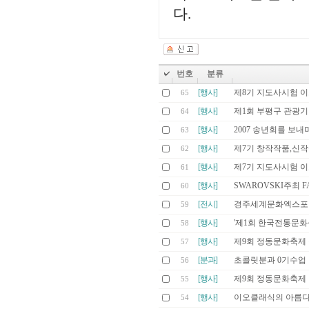
다.
번호
분류
[행사]
제8기 지도사시험 
65
[행사]
제1회 부평구 관광기
64
[행사]
2007 송년회를 보내
63
[행사]
제7기 창작작품,신
62
[행사]
제7기 지도사시험 
61
[행사]
SWAROVSKI주최 F
60
[전시]
경주세계문화엑스포 
59
[행사]
'제1회 한국전통문
58
[행사]
제9회 정동문화축제
57
[분과]
초콜릿분과 0기수업
56
[행사]
제9회 정동문화축제
55
[행사]
이오클래식의 아름다운
54