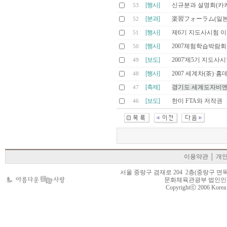
[행사]
신규분과 설명회(카
53
[분과]
楽習フォーラム(일
52
[행사]
제6기 지도사시험 
51
[행사]
2007체험학습박람
50
[보도]
2007'제5기 지도사
49
[행사]
2007 세계차(茶)
48
[축제]
경기도 세계도자비엔
47
[보도]
한미 FTA와 저작권
46
이용약관
│
개
서울 중랑구 겸재로 204 2층(중랑구 면목동 105-22
문화체육관광부 법인인가 제
Copyrightⓒ 2006 Korea Cr