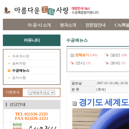
아·공·사 소개
분과소개
전문점안내
CA(특
커뮤니티
수공예뉴스
전체보기
[일반]
(145)
(19)
자유게시판
[전시]
[분과]
솜씨자랑
(7)
(7)
수공예뉴스
공지사항
글쓴날
2007-05-10 (목) 18:56
분 류
[축제]
다른분과
경기도 세계도
TEL 02)326-2225
FAX 02)326-2221