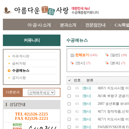
아·공·사 소개
분과소개
전문점안내
CA(특
커뮤니티
수공예뉴스
전체보기
[일반]
(145)
(19)
자유게시판
[전시]
[분과]
솜씨자랑
(7)
(7)
수공예뉴스
공지사항
번호
분류
[행사]
제8기 지도사시험 
65
다른분과
[행사]
제1회 부평구 관광기
64
[행사]
2007 송년회를 보내
63
[행사]
제7기 창작작품,신
62
TEL 02)326-2225
FAX 02)326-2221
[행사]
제7기 지도사시험 
61
[행사]
SWAROVSKI주최 F
60