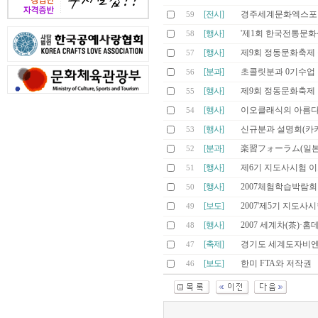
[전시]
경주세계문화엑스포 
59
[행사]
'제1회 한국전통문
58
[행사]
제9회 정동문화축제
57
[분과]
초콜릿분과 0기수업
56
[행사]
제9회 정동문화축제
55
[행사]
이오클래식의 아름다운
54
[행사]
신규분과 설명회(카
53
[분과]
楽習フォーラム(일
52
[행사]
제6기 지도사시험 
51
[행사]
2007체험학습박람
50
[보도]
2007'제5기 지도사
49
[행사]
2007 세계차(茶)
48
[축제]
경기도 세계도자비엔
47
[보도]
한미 FTA와 저작권
46