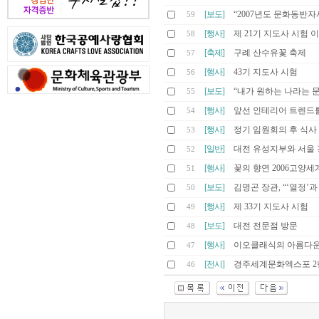
[보도]
“2007년도 문화동반자
59
[행사]
제 21기 지도사 시험 
58
[축제]
구례 산수유꽃 축제
57
[행사]
43기 지도사 시험
56
[보도]
“내가 원하는 나라는 
55
[행사]
앞선 인테리어 트렌드를 만나는
54
[행사]
정기 임원회의 후 식사
53
[일반]
대전 유성지부와 서울 강
52
[행사]
꽃의 향연 2006고양
51
[보도]
김명곤 장관, “‘열정’
50
[행사]
제 33기 지도사 시험
49
[보도]
대전 전문점 방문
48
[행사]
이오클래식의 아름다운 
47
[전시]
경주세계문화엑스포 2
46