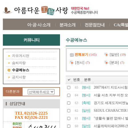
아·공·사 소개
분과소개
전문점안내
CA(특
커뮤니티
수공예뉴스
전체보기
[일반]
(145)
(19)
자유게시판
[전시]
[분과]
솜씨자랑
(7)
(7)
수공예뉴스
공지사항
번호
분류
[행사]
2007'제4기 지도사시
65
다른분과
[행사]
서울 서초 지부 이전 
64
[축제]
경기도 세계도자비엔날
63
[일반]
SEOUL CHARACTER F
62
TEL 02)326-2225
FAX 02)326-2221
[행사]
"생활속 불편 없애니 
61
[일반]
서울캐릭터페어2006 (Seoul 
60