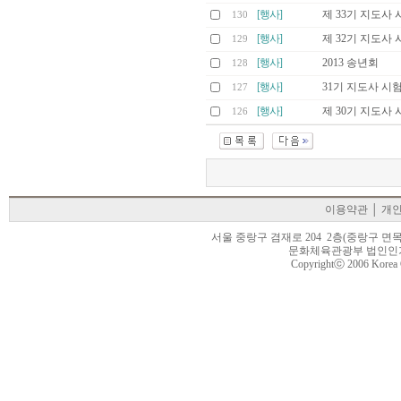
[행사]
제 33기 지도사 
130
[행사]
제 32기 지도사 
129
[행사]
2013 송년회
128
[행사]
31기 지도사 시
127
[행사]
제 30기 지도사 
126
이용약관
│
개
서울 중랑구 겸재로 204 2층(중랑구 면목동 105-22
문화체육관광부 법인인가 제6
Copyrightⓒ 2006 Korea Cr