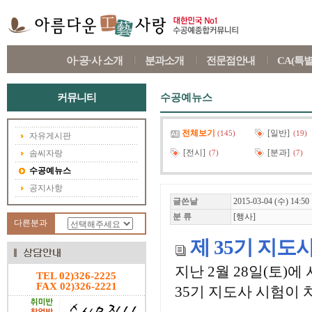
아·공·사 소개
분과소개
전문점안내
CA(특
커뮤니티
수공예뉴스
전체보기
[일반]
(145)
(19)
자유게시판
[전시]
[분과]
솜씨자랑
(7)
(7)
수공예뉴스
공지사항
글쓴날
2015-03-04 (수) 14:50
분 류
[행사]
다른분과
제 35기 지도
지난 2월 28일(토)에
TEL 02)326-2225
FAX 02)326-2221
35기 지도사 시험이 