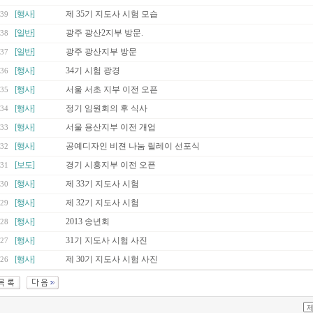
[행사]
제 35기 지도사 시험 모습
39
[일반]
광주 광산2지부 방문.
38
[일반]
광주 광산지부 방문
37
[행사]
34기 시험 광경
36
[행사]
서울 서초 지부 이전 오픈
35
[행사]
정기 임원회의 후 식사
34
[행사]
서울 용산지부 이전 개업
33
[행사]
공예디자인 비젼 나눔 릴레이 선포식
32
[보도]
경기 시흥지부 이전 오픈
31
[행사]
제 33기 지도사 시험
30
[행사]
제 32기 지도사 시험
29
[행사]
2013 송년회
28
[행사]
31기 지도사 시험 사진
27
[행사]
제 30기 지도사 시험 사진
26