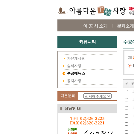
아·공·사 소개
분과소개
커뮤니티
수공
자유게시판
솜씨자랑
수공예뉴스
공지사항
1
다른분과
1
1
1
TEL 02)326-2225
FAX 02)326-2221
1
1