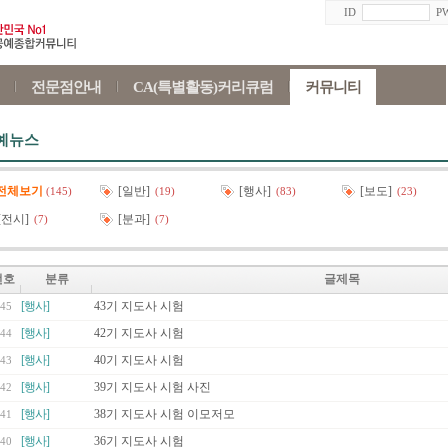
ID
P
전문점안내
CA(특별활동)커리큐럼
커뮤니티
예뉴스
전체보기
[일반]
[행사]
[보도]
(145)
(19)
(83)
(23)
[전시]
[분과]
(7)
(7)
번호
분류
글제목
[행사]
43기 지도사 시험
45
[행사]
42기 지도사 시험
44
[행사]
40기 지도사 시험
43
[행사]
39기 지도사 시험 사진
42
[행사]
38기 지도사 시험 이모저모
41
[행사]
36기 지도사 시험
40